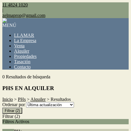
11 4824 1020
|
zelmaprop@gmail.com
MENÚ
LLAMAR
La Empresa
Venta
Alquiler
Propiedades
Tasación
Contacto
0 Resultados de búsqueda
PHS EN ALQUILER
Inicio
>
PHs
>
Alquiler
> Resultados
Ordenar por
Filtrar
(2)
Filtrar
(2)
Filtros Activos