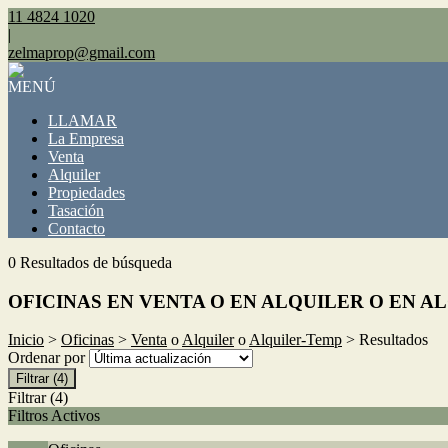
11 4824 1020
|
zelmaprop@gmail.com
MENÚ
LLAMAR
La Empresa
Venta
Alquiler
Propiedades
Tasación
Contacto
0 Resultados de búsqueda
OFICINAS EN VENTA O EN ALQUILER O EN A
Inicio
>
Oficinas
>
Venta
o
Alquiler
o
Alquiler-Temp
> Resultados
Ordenar por
Filtrar
(4)
Filtrar
(4)
Filtros Activos