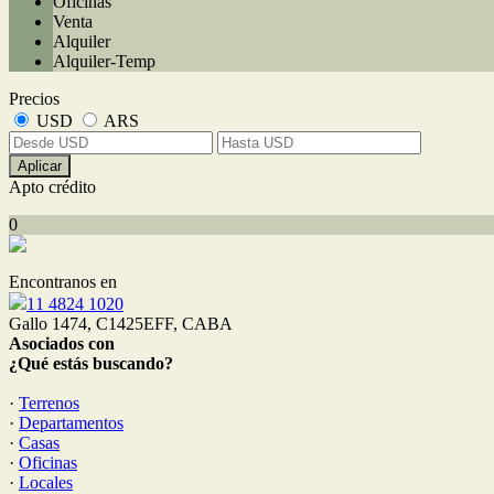
Oficinas
Venta
Alquiler
Alquiler-Temp
Precios
USD
ARS
Aplicar
Apto crédito
0
Encontranos en
11 4824 1020
Gallo 1474, C1425EFF, CABA
Asociados con
¿Qué estás buscando?
·
Terrenos
·
Departamentos
·
Casas
·
Oficinas
·
Locales