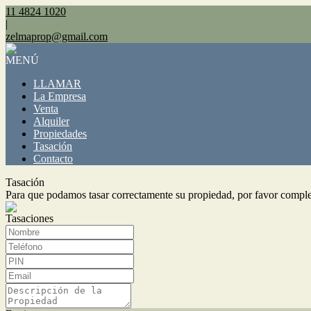
11 4824 1020
|
zelmaprop@gmail.com
MENÚ
LLAMAR
La Empresa
Venta
Alquiler
Propiedades
Tasación
Contacto
Tasación
Para que podamos tasar correctamente su propiedad, por favor comple
Tasaciones