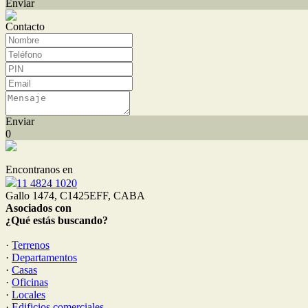
Enviar
Contacto
Enviar
0
Encontranos en
11 4824 1020
Gallo 1474, C1425EFF, CABA
Asociados con
¿Qué estás buscando?
·
Terrenos
·
Departamentos
·
Casas
·
Oficinas
·
Locales
·
Edificios comerciales