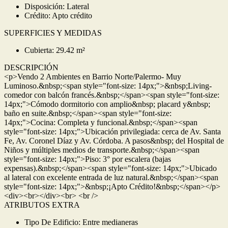
Disposición: Lateral
Crédito: Apto crédito
SUPERFICIES Y MEDIDAS
Cubierta: 29.42 m²
DESCRIPCIÓN
<p>Vendo 2 Ambientes en Barrio Norte/Palermo- Muy
Luminoso.&nbsp;<span style="font-size: 14px;">&nbsp;Living-
comedor con balcón francés.&nbsp;</span><span style="font-size:
14px;">Cómodo dormitorio con amplio&nbsp; placard y&nbsp;
baño en suite.&nbsp;</span><span style="font-size:
14px;">Cocina: Completa y funcional.&nbsp;</span><span
style="font-size: 14px;">Ubicación privilegiada: cerca de Av. Santa
Fe, Av. Coronel Díaz y Av. Córdoba. A pasos&nbsp; del Hospital de
Niños y múltiples medios de transporte.&nbsp;</span><span
style="font-size: 14px;">Piso: 3° por escalera (bajas
expensas).&nbsp;</span><span style="font-size: 14px;">Ubicado
al lateral con excelente entrada de luz natural.&nbsp;</span><span
style="font-size: 14px;">&nbsp;¡Apto Crédito!&nbsp;</span></p>
<div><br></div><br> <br />
ATRIBUTOS EXTRA
Tipo De Edificio: Entre medianeras