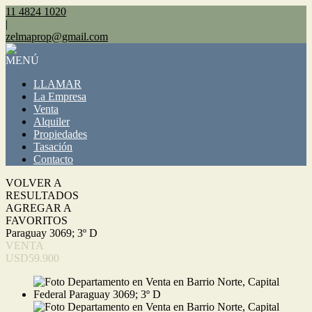
11 4824 1020
|
zelmaprop@gmail.com
MENÚ
LLAMAR
La Empresa
Venta
Alquiler
Propiedades
Tasación
Contacto
VOLVER A
RESULTADOS
AGREGAR A
FAVORITOS
Paraguay 3069; 3º D
VENTA
USD59.900