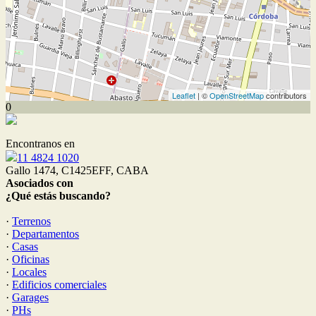
Leaflet
| ©
OpenStreetMap
contributors
0
Encontranos en
11 4824 1020
Gallo 1474, C1425EFF, CABA
Asociados con
¿Qué estás buscando?
·
Terrenos
·
Departamentos
·
Casas
·
Oficinas
·
Locales
·
Edificios comerciales
·
Garages
·
PHs